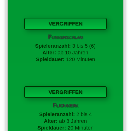
VERGRIFFEN
Funkenschlag
Spieleranzahl:
3 bis 5 (6)
Alter:
ab 10 Jahren
Spieldauer:
120 Minuten
VERGRIFFEN
Flickwerk
Spieleranzahl:
2 bis 4
Alter:
ab 8 Jahren
Spieldauer:
20 Minuten