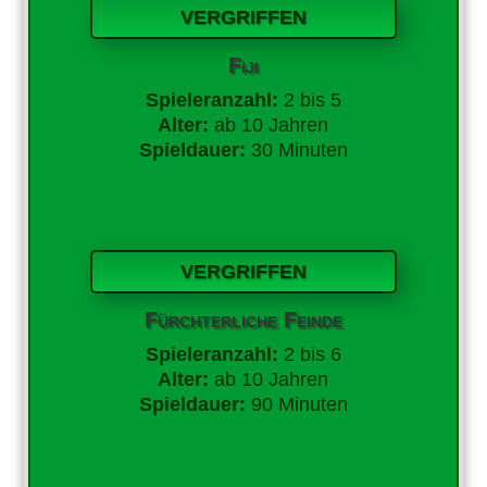
VERGRIFFEN
Fiji
Spieleranzahl:
2 bis 5
Alter:
ab 10 Jahren
Spieldauer:
30 Minuten
VERGRIFFEN
Fürchterliche Feinde
Spieleranzahl:
2 bis 6
Alter:
ab 10 Jahren
Spieldauer:
90 Minuten