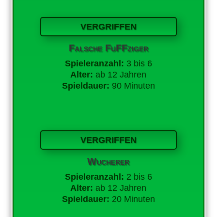
VERGRIFFEN
Falsche FuFFziger
Spieleranzahl:
3 bis 6
Alter:
ab 12 Jahren
Spieldauer:
90 Minuten
VERGRIFFEN
Wucherer
Spieleranzahl:
2 bis 6
Alter:
ab 12 Jahren
Spieldauer:
20 Minuten