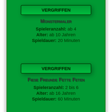
VERGRIFFEN
Monstermaler
Spieleranzahl:
ab 4
Alter:
ab 10 Jahren
Spieldauer:
20 Minuten
VERGRIFFEN
Fiese Freunde Fette Feten
Spieleranzahl:
2 bis 6
Alter:
ab 16 Jahren
Spieldauer:
60 Minuten