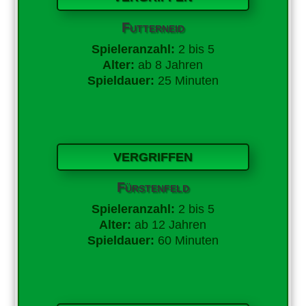
Futterneid
Spieleranzahl:
2 bis 5
Alter:
ab 8 Jahren
Spieldauer:
25 Minuten
VERGRIFFEN
Fürstenfeld
Spieleranzahl:
2 bis 5
Alter:
ab 12 Jahren
Spieldauer:
60 Minuten