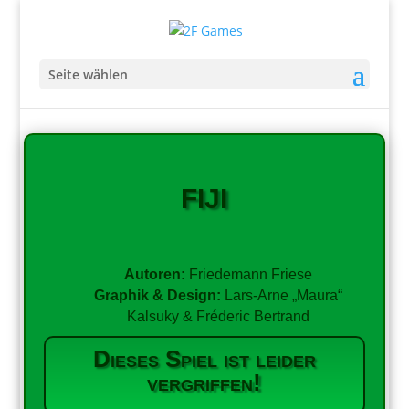
Seite wählen
FIJI
Autoren:
Friedemann Friese
Graphik & Design:
Lars-Arne „Maura“
Kalsuky & Fréderic Bertrand
Dieses Spiel ist leider
vergriffen!