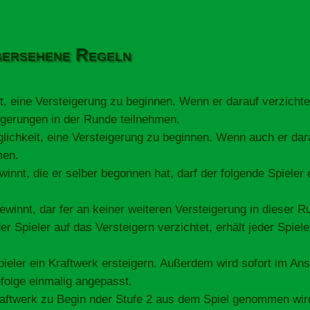
bersehene Regeln
it, eine Versteigerung zu beginnen. Wenn er darauf verzichte
igerungen in der Runde teilnehmen.
lichkeit, eine Versteigerung zu beginnen. Wenn auch er darau
men.
innt, die er selber begonnen hat, darf der folgende Spieler 
ewinnt, dar fer an keiner weiteren Versteigerung in dieser R
Spieler auf das Versteigern verzichtet, erhält jeder Spiele
pieler ein Kraftwerk ersteigern. Außerdem wird sofort im Ans
folge einmalig angepasst.
raftwerk zu Begin nder Stufe 2 aus dem Spiel genommen wir