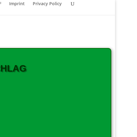
F
Imprint
Privacy Policy
CHLAG