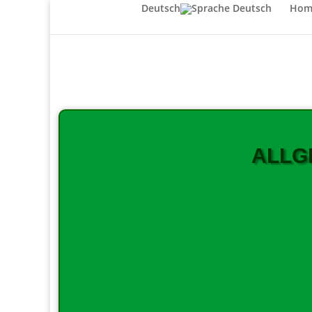
Deutsch
Hom
ALLG