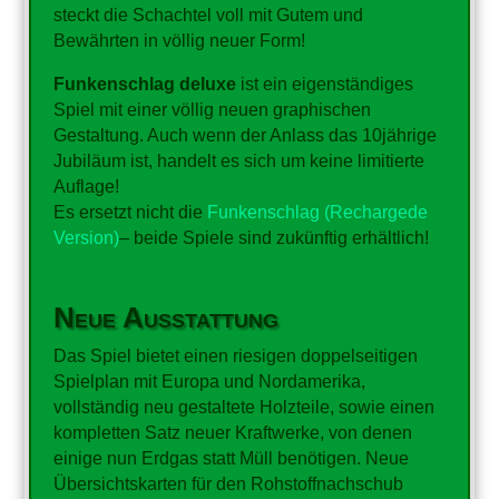
steckt die Schachtel voll mit Gutem und
Bewährten in völlig neuer Form!
Funkenschlag deluxe
ist ein eigenständiges
Spiel mit einer völlig neuen graphischen
Gestaltung. Auch wenn der Anlass das 10jährige
Jubiläum ist, handelt es sich um keine limitierte
Auflage!
Es ersetzt nicht die
Funkenschlag (Rechargede
Version)
– beide Spiele sind zukünftig erhältlich!
Neue Ausstattung
Das Spiel bietet einen riesigen doppelseitigen
Spielplan mit Europa und Nordamerika,
vollständig neu gestaltete Holzteile, sowie einen
kompletten Satz neuer Kraftwerke, von denen
einige nun Erdgas statt Müll benötigen. Neue
Übersichtskarten für den Rohstoffnachschub