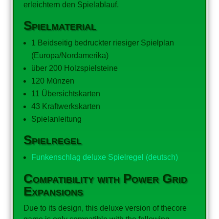
erleichtern den Spielablauf.
Spielmaterial
1 Beidseitig bedruckter riesiger Spielplan
(Europa/Nordamerika)
über 200 Holzspielsteine
120 Münzen
11 Übersichtskarten
43 Kraftwerkskarten
Spielanleitung
Spielregel
Funkenschlag deluxe Spielregel (deutsch)
Compatibility with Power Grid
Expansions
Due to its design, this deluxe version of thecore