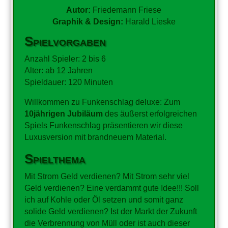
Autor:
Friedemann Friese
Graphik & Design:
Harald Lieske
Spielvorgaben
Anzahl Spieler: 2 bis 6
Alter: ab 12 Jahren
Spieldauer: 120 Minuten
Willkommen zu Funkenschlag deluxe: Zum
10jährigen Jubiläum
des äußerst erfolgreichen
Spiels Funkenschlag präsentieren wir diese
Luxusversion mit brandneuem Material.
Spielthema
Mit Strom Geld verdienen? Mit Strom sehr viel
Geld verdienen? Eine verdammt gute Idee!!! Soll
ich auf Kohle oder Öl setzen und somit ganz
solide Geld verdienen? Ist der Markt der Zukunft
die Verbrennung von Müll oder ist auch dieser