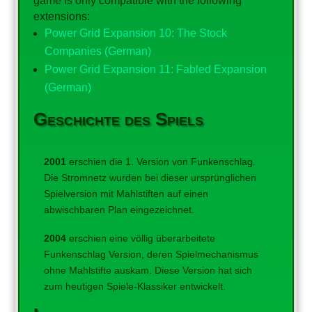
game is only compatible with the following
extensions:
Power Grid Expansion 10: The Stock
Companies (German)
Power Grid Expansion 11: Fabled Expansion
(German)
Geschichte des Spiels
2001
erschien die 1. Version von Funkenschlag.
Die Stromnetz wurden bei dieser ursprünglichen
Spielversion mit Mahlstiften auf einen
abwischbaren Plan eingezeichnet.
2004
erschien eine völlig überarbeitete
Funkenschlag Version, deren Spielmechanismus
ohne Mahlstifte auskam. Diese Version hat sich
zum heutigen Spiele-Klassiker entwickelt.