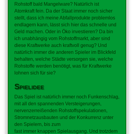
Rohstoff bald Mangelware? Natürlich ist
Atomkraft fein. Da der Staat immer noch sicher
stellt, dass ich meine Abfallprodukte problemlos
endlagern kann, lässt sich hier das schnelle und
Geld machen. Oder in Öko investieren? Da bin
ich unabhängig vom Rohstoffmarkt, aber sind
diese Kraftwerke auch kraftvoll genug? Und
natürlich immer die anderen Spieler im Blickfeld
behalten, welche Städte versorgen sie, welche
Rohstoffe werden benötigt, was für Kraftwerke
lohnen sich für sie?
Spielidee
Das Spiel ist natürlich immer noch Funkenschlag,
mit all den spannenden Versteigerungen,
nervenzerreißenden Rohstoffspekulationen,
Stromnetzausbauten und der Konkurrenz unter
den Spielern, bis zum
fast immer knappen Spielausgang. Und trotzdem