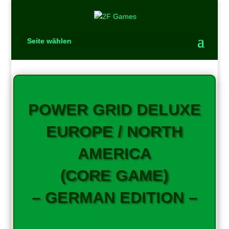
Seite wählen
POWER GRID DELUXE
EUROPE / NORTH
AMERICA
(CORE GAME)
– GERMAN EDITION –